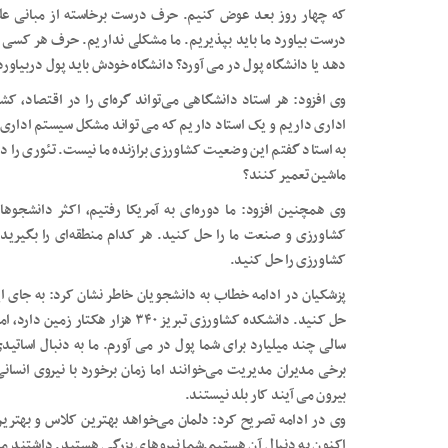
که چهار روز بعد عوض کنیم. حرف درست برخاسته از مبانی ع
درست بیاورد ما باید بپذیریم. ما مشکلی نداریم. حرف هر کسی ر
دهد یا دانشگاه پول در می آورد؟ دانشگاه خودش باید پول دربیاورد
وی افزود: هر استاد دانشگاهی می‌تواند گره‌ای را در اقتصاد، 
اداری داریم و یک استاد داریم که می تواند مشکل سیستم اداری ر
به استاد گفتم این وضعیت کشاورزی برازنده ما نیست. تئوری را 
ماشین تعمیر کنند؟
وی همچنین افزود: ما دوره‌ای به آمریکا رفتیم، اکثر دانشجوها
کشاورزی و صنعت ما را حل کنید. هر کدام منطقه‌ای را بگیرید و
کشاورزی را حل کنید.
پزشکیان در ادامه خطاب به دانشجویان خاطر نشان کرد: به جای ای
حل کنید. دانشکده کشاورزی تبریز ۳۴۰ 
سالی چند میلیارد برای شما پول در می آورم. ما به دنبال اسات
برخی مدیران مدیریت می‌خوانند اما زمان برخورد با نیروی انسا
بیرون می آیند کار بلد نیستند.
وی در ادامه تصریح کرد: دلمان می‌خواهد بهترین کلاس و بهترین
اکنون به دنبال آن هستیم.شما نیروهای بزرگی هستید. داشتند م