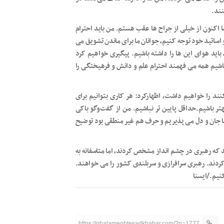
نند.
 اکنون از خیلی از جراح ها عقب هستم. من باید احترام
 و اساتید خود توجه کنیم، جوانان ما برای ماندن تشویق می
اید هوای این ها را داشته باشیم. پیگیری خواهیم کرد
 باشیم همه می فهمند احترام علم و دانش و فرهیختگی را
ند را خواهیم داشت، اظهارکرد: هر کاری بتوانیم برای
تر باشیم.حداقل پایین تر نباشیم. من از گفت‌وگو باکی
 جان و دل می پذیریم و حرف هم غیر منطقی بود توضیح
د که رهبری در چشم انداز مشخص کردند، اما متاسفانه به
ردند. رهبری سرافرازی و سربلندی کشور را می خواهند.
نیم./ایسنا
https://ghalameghtesadkhabar.com/?p=1777