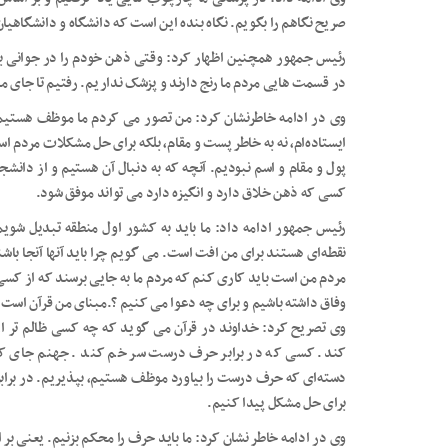
صریح نگاهم را بگویم. نگاه بنده این است که دانشگاه و دانشگاهیان
رئیس جمهور همچنین اظهار کرد: وقتی ذهن خودم را در جوانی ب
در قسمت هایی مردم ما رنج دارند و پزشک نداریم. رفتیم تا جای 
وی در ادامه خاطرنشان کرد: من تصور می کردم ما موظف هستیم در
ایستاده‌ام، نه به خاطر پست و مقام، بلکه برای حل مشکلات مردم 
پول و مقام و اسم نبودیم. آنچه که به دنبال آن هستیم و از دانش
کسی که ذهن خلاق دارد و انگیزه دارد می تواند موفق شود.
رئیس جمهور ادامه داد: ما باید به کشور اول منطقه تبدیل شویم
نقطه‌ای هستند برای من افت است. می گویم چرا باید آنها آنجا باشند
مردم من است باید کاری کنم که مردم ما به جایی برسند که از کسی 
وفاق داشته باشیم و برای چه دعوا می کنیم ؟.مبنای من قرآن است.
وی تصریح کرد: خداوند در قرآن می گوید که چه کسی ظالم تر 
کند. کسی که در برابر حرف درست سر خم کند . جهنم جای کس
دسته‌ای که حرف درست را بیاورد موظف هستیم، بپذیریم. در برابر
برای حل مشکل پیدا کنیم.
وی در ادامه خاطر نشان کرد: ما باید حرف را محکم بزنیم. یعنی ب