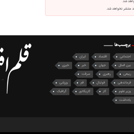
واهد شد.
اشد منتشر نخواهد شد.
برچسب‌ها
اجتماعی
اقتصاد
ایران
بین الملل
جهان
خبر
خبری
ربیعی
رهبری
سرقت
فرماندهی
فوتبال
قم
ورزشی
وزیر علوم
کار
کاریکاتور
گرافیک
یادداشت