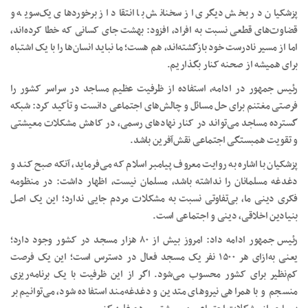
پزشکیان در بخش دیگری از سخنانش با انتقاد از برخوردهای یک‌سویه و
قضاوت‌های قطعی نسبت به افراد، افزود: بهشت جای کسانی که خطا کرده‌اند،
اما از مسیر نادرست خود بازگشته‌اند، هم هست؛ ما نباید انسان‌ها را با یک اشتباه
برای همیشه از صحنه کنار بگذاریم.
رئیس جمهور در ادامه، استفاده از ظرفیت عظیم مساجد در سراسر کشور را
فرصتی مغتنم برای حل مسائل و چالش‌های اجتماعی دانست و تأکید کرد: شبکه
گسترده مساجد می‌تواند در کنار نهادهای رسمی، در کاهش مشکلات معیشتی
و تقویت همبستگی اجتماعی نقش‌آفرین باشد.
پزشکیان با اشاره به روایت معروف پیامبر اسلام که می‌فرماید، آنکه صبح کند و
دغدغه مسلمانان را نداشته باشد، مسلمان نیست، اظهار داشت: در منظومه
فکری دینی ما، بی‌تفاوتی نسبت به مشکلات مردم جایی ندارد؛ این یک اصل
بنیادین اخلاقی، دینی و اجتماعی است.
رئیس جمهور ادامه داد: امروز بیش از ۸۰ هزار مسجد در کشور وجود دارد؛
یعنی به‌ازای هر ۱۵۰۰ نفر یک مسجد فعال در دسترس است؛ این یک فرصت
کم‌نظیر برای کشور محسوب می‌شود. اگر از این ظرفیت با یک برنامه‌ریزی
منسجم و با همراهی نیروهای متدین و دغدغه‌مند استفاده شود، می‌توانیم بر