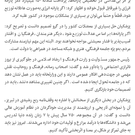
بر اثر بی‌عدالتی در تخصیص یارانه‌ها، پرداخت سالانه ۱۵۰ میلیارد دلار یارانه
انرژی را غیرقابل قبول خواند و اظهار کرد: اگر یارانه انرژی به‌صورت عادلانه توزیع
شود، قطعاً و حتماً می‌توان بر بسیاری از مشکلات موجود در کشور غلبه کرد.
پزشکیان حل بسیاری از معضلات کشور را در گرو تصمیم دانست و تصریح کرد:
اگر یارانه‌ها بر اساس عدالت توزیع شود، دیگر هنرمندان، فرهنگیان و اقشار
آسیب‌پذیر با فشار معیشتی مواجه نخواهند بود. البته این مهم نیازمند مشارکت
مردم، به‌ویژه جامعه فرهنگی، هنری و شبکه مساجد در همراهی با دولت است.
رئیس جمهور مسئولیت وزارت فرهنگ و ارشاد اسلامی در جلوگیری از بروز
ناترازی اجتماعی را یادآور شد و گفت: اصحاب رسانه، فرهنگ و روحانیت نقش
مهمی در جهت‌دهی افکار عمومی دارند و این وزارتخانه باید در عمل نشان دهد
که در جامعه تحول ایجاد شده است. اگر چنین تغییری مشاهده نشد، باید در
تصمیمات خود بازنگری کنیم.
پزشکیان در بخش دیگری از سخنانش با اشاره به وقف‌نامه ربع رشیدی در تبریز،
آن را نمونه‌ای تاریخی و ارزشمند از مدیریت خودگردان در نظام آموزش عالی
دانست و گفت: در آن مجموعه، ۷۵۰ سال پیش با ۷ زبان زنده دنیا تدریس
می‌شد و دانشگاه‌ها با درآمد مزارع و تولیدات خود اداره می‌شدند. امروز نیز باید
به جای تمرکز بر شکل، بر معنا و اثربخشی تأکید کنیم.