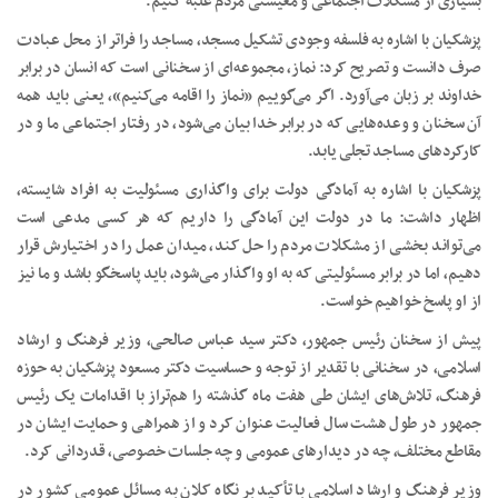
بسیاری از مشکلات اجتماعی و معیشتی مردم غلبه کنیم.
پزشکیان با اشاره به فلسفه وجودی تشکیل مسجد، مساجد را فراتر از محل عبادت
صرف دانست و تصریح کرد: نماز، مجموعه‌ای از سخنانی است که انسان در برابر
خداوند بر زبان می‌آورد. اگر می‌گوییم «نماز را اقامه می‌کنیم»، یعنی باید همه
آن سخنان و وعده‌هایی که در برابر خدا بیان می‌شود، در رفتار اجتماعی ما و در
کارکردهای مساجد تجلی یابد.
پزشکیان با اشاره به آمادگی دولت برای واگذاری مسئولیت به افراد شایسته،
اظهار داشت: ما در دولت این آمادگی را داریم که هر کسی مدعی است
می‌تواند بخشی از مشکلات مردم را حل کند، میدان عمل را در اختیارش قرار
دهیم، اما در برابر مسئولیتی که به او واگذار می‌شود، باید پاسخگو باشد و ما نیز
از او پاسخ خواهیم خواست.
پیش از سخنان رئیس جمهور، دکتر سید عباس صالحی، وزیر فرهنگ و ارشاد
اسلامی، در سخنانی با تقدیر از توجه و حساسیت دکتر مسعود پزشکیان به حوزه
فرهنگ، تلاش‌های ایشان طی هفت ماه گذشته را هم‌تراز با اقدامات یک رئیس
جمهور در طول هشت سال فعالیت عنوان کرد و از همراهی و حمایت ایشان در
مقاطع مختلف، چه در دیدارهای عمومی و چه جلسات خصوصی، قدردانی کرد.
وزیر فرهنگ و ارشاد اسلامی با تأکید بر نگاه کلان به مسائل عمومی کشور در