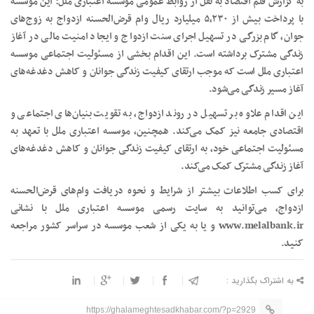
به گزارش قلم اقتصاد به نقل از روابط عمومی موسسه اعتباری ملل: این موسسه
با پرداخت بیش از ۵,۲۳۰ میلیارد ریال وام قرض‌الحسنه ازدواج به زوج‌های
جوان، گام بزرگی در تسهیل اجرای سنت ازدواج و ایجاد امنیت مالی در آغاز
زندگی مشترک برداشته است. این اقدام بخشی از مسئولیت اجتماعی موسسه
اعتباری ملل است که موجب ارتقای کیفیت زندگی جوانان و کاهش دغدغه‌های
آغاز مسیر زندگی می‌شود.
این اقدام علاوه بر تسهیل در روند ازدواج، به تقویت بنیان‌های اجتماعی و
اقتصادی جامعه نیز کمک می‌کند. همچنین، موسسه اعتباری ملل با تعهد به
مسئولیت اجتماعی خود، به ارتقای کیفیت زندگی جوانان و کاهش دغدغه‌های
آغاز زندگی مشترک کمک می‌کند.
برای کسب اطلاعات بیشتر از شرایط و نحوه دریافت وام‌های قرض‌الحسنه
ازدواج، می‌توانید به سایت رسمی موسسه اعتباری ملل با نشانی
www.melalbank.ir و یا به یکی از شعب موسسه در سراسر کشور مراجعه
کنید.
به اشتراک بگذارید :
https://ghalameghtesadkhabar.com/?p=2929