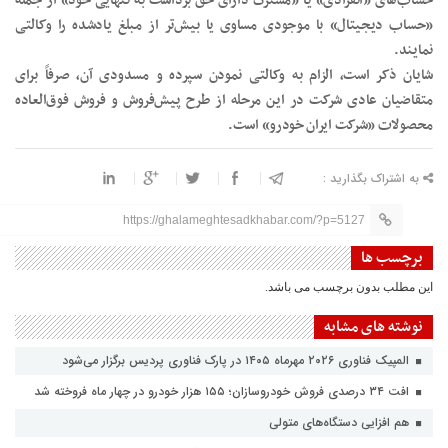
حساب‌های «انفرادی» یا «مشترک دارای حق برداشت به تنهایی خود» از جمله
«حساب دیجیتال» با موجودی مساوی یا بیش‌تر از مبلغ یادشده را وکالتی
نمایند.
شایان ذکر است، الزام به وکالتی نمودن سپرده و مسدودی آن، صرفاً برای
متقاضیان عادی شرکت در این مرحله از طرح پیش‌فروش و فروش فوق‌العاده
محصولات «شرکت ایران خودرو» است.
به اشتراک بگذارید :
https://ghalameghtesadkhabar.com/?p=5127
برچسب ها
این مطلب بدون برچسب می باشد.
نوشته های مشابه
المپیک فناوری ۲۰۲۶ مهرماه ۱۴۰۵ در پارک فناوری پردیس برگزار می‌شود
افت ۳۴ درصدی فروش خودروسازان؛ ۱۵۵ هزار خودرو در چهار ماه فروخته شد
هم افزایی دستگاه‌های متولی