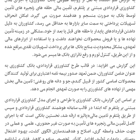
به گزارش قلم اقتصاد به نقل از روابط عمومی بانک کشاورزی، با اجرای مدل
کشاورزی قراردادی مبتنی بر پلتفرم، تأمین مالی حلقه های زنجیره های تأمین
توسط بانک به صورت منسجم و هدفمند صورت می گیرد، امکان انحراف
تسهیلات پرداختی به سمت سایر بازارها به حداقل می رسد، کشاورزان به دلیل
داشتن قراردادهای پایدار با حلقه های قبل یا بعد از خود، مشکلی در زمینه تأمین
نهاده ها و یا فروش محصولات نخواهند داشت و با استفاده از ابزارهای مالی
تعهدی، مشکل محدودیت منابع بانک ها برای پرداخت تسهیلات نقدی مرتفع شده
و از این طریق، کنترل تورم و رفع ناترازی بانک ها میسر می شود.
این گزارش می افزاید: در قالب طرح کشاورزی قراردادی، بانک کشاورزی به
عنوان ضامن کشاورزان، ضمن تعهد صدور بیمه نامه اعتباری برای تولید کنندگان
محصولات اساسی کشور از قبیل گندم، جو و دانه های روغنی؛ تامین مالی بخش
مهمی از نهاده های کشاورزی را به صورت تعهدی انجام می دهد.
بر اساس این گزارش، بانک کشاورزی با طراحی و اجرای مدل کشاورزی قراردادی
مبتنی بر پلتفرم که ابتدا در قالب سامانه هوشمند کشاورزی قراردادی و سپس
از طریق پلتفرم تامین مالی«پالیز» ارائه شد، نخستین بانکی است که با اجرای
کامل تأمین مالی زنجیره های تأمین به صورت غیر حضوری، علمی و عملی در
جهت حذف واسطه گری، اصلاح و هدفمندسازی الگوی کشت، بهبود اشتغال
روستایی، پایداری تولید، افزایش کارآیی تخصیص منابع و کاهش فشار بر ترازنامه